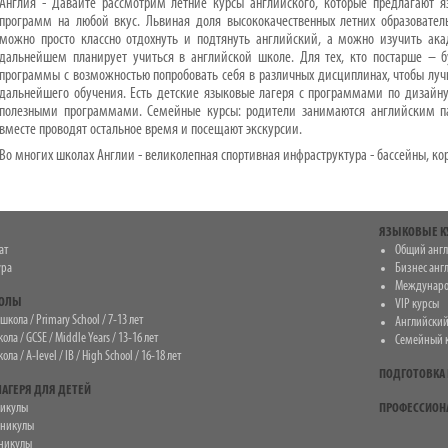
Англия - Давайте рассмотрим летние курсы английского, которые предлагают я
программ на любой вкус. Львиная доля высококачественных летних образовател
можно просто классно отдохнуть и подтянуть английский, а можно изучить ак
дальнейшем планирует учиться в английской школе. Для тех, кто постарше – б
программы с возможностью попробовать себя в различных дисциплинах, чтобы луч
дальнейшего обучения. Есть детские языковые лагеря с программами по дизайн
полезными программами. Семейные курсы: родители занимаются английским па
вместе проводят остальное время и посещают экскурсии.
Во многих школах Англии - великолепная спортивная инфраструктура - бассейны, к
ЯЗЫКОВЫЕ К
ат
Общий анг
ура
Бизнес анг
Междунаро
КОЛЫ
VIP курсы
кола / Primary School / 7-13 лет
Английский
ла / GCSE / Middle Years / 13-16 лет
Семейный 
ла / A-level / IB / High School / 16-18 лет
ПОДГОТОВКА 
АГЕРЯ ДЛЯ ДЕТЕЙ
никулы
ПРОФЕССИОН
аникулы
никулы