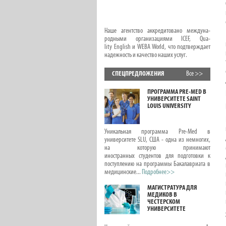
Наше агентство аккредитовано междуна-
родными организациями ICEF, Qua-
lity English и WEBA World, что подтверждает
надежность и качество наших услуг.
СПЕЦПРЕДЛОЖЕНИЯ
Все >>
ОНЛАЙН КУРСЫ С
ПРОГРАММА PRE-MED В
ПРЕДМЕТАМИ ДЛЯ
УНИВЕРСИТЕТЕ SAINT
ДЕТЕЙ И ПОДРОСТКОВ
LOUIS UNIVERSITY
ЛЕТОМ
В этой статье вас ждет новая подборка
Уникальная программа Pre-Med в
интересных онлайн курсов для детей и
университете SLU, США - одна из немногих,
подростков, посвященных школьным
на которую принимают
предметам, развитию лидерских качеств
иностранных студентов для подготовки к
и писательского вдохновения. Эти курсы с...
поступлению на программы Бакалавриата в
Подробнее>>
медицинские...
Подробнее>>
ОНЛАЙН КУРСЫ.
МАГИСТРАТУРА ДЛЯ
РЕПЕТИТОРЫ ПО
МЕДИКОВ В
ШКОЛЬНЫМ
ЧЕСТЕРСКОМ
ПРЕДМЕТАМ.
УНИВЕРСИТЕТЕ
ПОДГОТОВКА К
ЭКЗАМЕНАМ