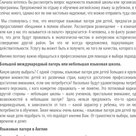
Сначала хотелось бы рассмотреть вопрос надежности языковой школы или организа
программы. Предложений по отдыху и обучению английскому языку за рубежом, в т
сейчас много, однако все ли они настолько надежные, что можно отправить туда сво
Мы столкнулись с тем, что некоторые языковые лагеря для детей, предлагая д
предоставляют обещанное в полном объеме. Рассмотрим размещение – в изначал
или как у нас это называется «в палате» предлагается- 4 человека, а по факту разм
то, что дети будут проживать в экологически-чистом и интересном историческ
совершенно другой район. Так что не всегда предложения, подкупающие 
действительности. Услугу вы может быть и получите, но того ли качества, которого
Именно поэтому важно обращаться к профессионалам для помощи и выбора подходя
Большой международный лагерь или небольшая языковая школа.
Какую школу выбрать? С одной стороны, языковые лагеря для детей больших и кру
время множество детей из различных стран, кажутся достаточно профессиона
достаточно внимания, если оно потребуется? Насколько будут удовлетворены потре
много персонала, с кого конкретно спрашивать – не понятно. Это потоковый вариа
другой стороны – небольшие школы – мало учеников, пристальное внимание, о
возможностей в небольшом лагере? Здесь нельзя предложить что-то одно
индивидуально, в зависимости от того – какой характер у ребенка, что он лю
потребности в обучении. Такие нюансы очень важны, - языковые лагеря для детей п
или наше дело подобрать то, что подойдет именно Вам. От грамотности выбора, зави
времени и денег.
Языковые лагеря в Англии