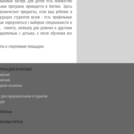
зыковые лагеря. Для детей есть множество
ьных программ проводится в Англии. Здесь
адемические предметы, если ваш ребенок в
удущих студентов вузов - есть профильные
ше определиться с выбором специальности и
у, этикету, мейкапу для девочек и другими
раллельно с детьми, а после обучения все
орты и спортивные площадки.
УРСЫ ДЛЯ ВЗРОСЛЫХ
лийский
лийский
дные экзамены
 для старшеклассников и студентов
курс
К ВУЗам
АЛЬНЫЕ КУРСЫ