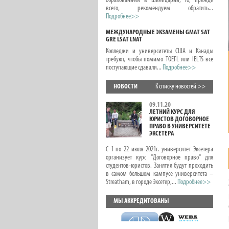
образованием в Швейцарии, то, прежде
всего, рекомендуем обратить...
Подробнее>>
МЕЖДУНАРОДНЫЕ ЭКЗАМЕНЫ GMAT SAT
GRE LSAT LNAT
Колледжи и университеты США и Канады
требуют, чтобы помимо TOEFL или IELTS все
поступающие сдавали...
Подробнее>>
НОВОСТИ
К списку новостей >>
09.11.20
ЛЕТНИЙ КУРС ДЛЯ
ЮРИСТОВ ДОГОВОРНОЕ
ПРАВО В УНИВЕРСИТЕТЕ
ЭКСЕТЕРА
С 1 по 22 июля 2021г. университет Эксетера
организует курс "Договорное право" для
студентов-юристов. Занятия будут проходить
в самом большом кампусе университета –
Streatham, в городе Эксетер,...
Подробнее>>
МЫ АККРЕДИТОВАНЫ