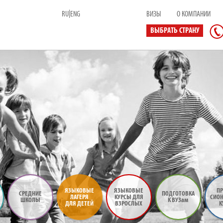
|
RU
ENG
ВИЗЫ
О КОМПАНИИ
ВЫБРАТЬ СТРАНУ
ЯЗЫКОВЫЕ
ЯЗЫКОВЫЕ
ПР
СРЕДНИЕ
ПОДГОТОВКА
ЛАГЕРЯ
КУРСЫ ДЛЯ
СИО
ШКОЛЫ
К ВУЗам
ДЛЯ ДЕТЕЙ
ВЗРОСЛЫХ
К