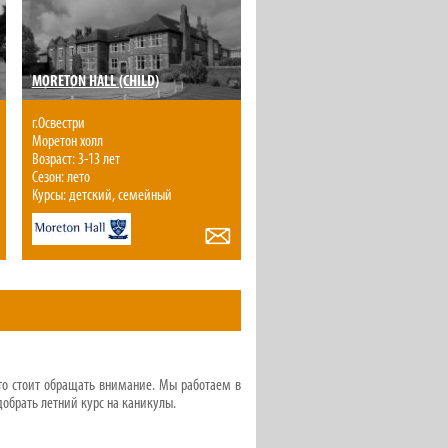
MORETON HALL (CHILD)
г.Освестри
Моретон холл
Возраст: 3-13 лет
Сезон: лето
Курсы: детский, семейный
то стоит обращать внимание. Мы работаем в
добрать летний курс на каникулы.