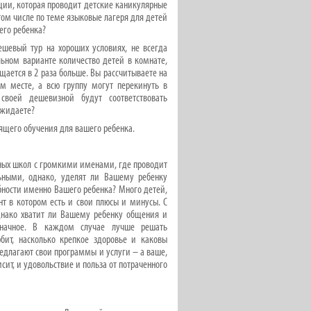
ции, которая проводит детские каникулярные
ом числе по теме языковые лагеря для детей
его ребенка?
ешевый тур на хороших условиях, не всегда
ьном варианте количество детей в комнате,
ещается в 2 раза больше. Вы рассчитываете на
ом месте, а всю группу могут перекинуть в
своей дешевизной будут соответствовать
 ожидаете?
щего обучения для вашего ребенка.
пных школ с громкими именами, где проводит
льными, однако, уделят ли Вашему ребенку
бности именно Вашего ребенка? Много детей,
нт в котором есть и свои плюсы и минусы. С
днако хватит ли Вашему ребенку общения и
значное. В каждом случае лучше решать
бит, насколько крепкое здоровье и каковы
редлагают свои программы и услуги – а ваше,
сит, и удовольствие и польза от потраченного