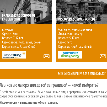
FRANCES KING SCHOOL OF
ENGLISH (CHILD)
DISCOVERY SUMMER (CHILD)
г.Лондон
6 лингвистических центров
Френсез Кинг
Дискавери саммер
Возраст: 7-17 лет
Возраст: 5-17 лет
Сезон: весна, лето, зима, осень
Сезон: лето
Курсы: детский, семейный
Курсы: детский, семейный
ВСЕ ЯЗЫКОВЫЕ ЛАГЕРЯ ДЛЯ ДЕТЕЙ (КАТАЛОГ)
Языковые лагеря для детей за границей – какой выбрать?
В этой статье мы расскажем Вам о том, какие виды программ существуют, и на ч
сфере образования за рубежом уже более 10 лет и знаем, как наиболее грамотно по
Надежность и выполнение обязательств.