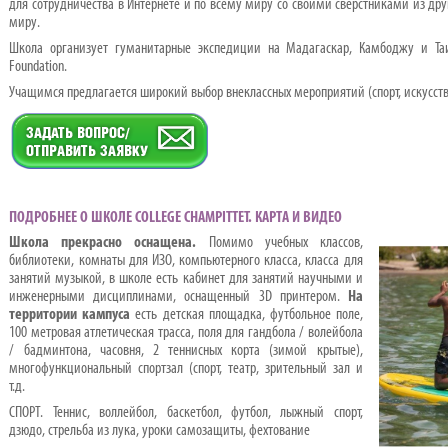
для сотрудничества в Интернете и по всему миру со своими сверстниками из дру
миру.
Школа организует гуманитарные экспедиции на Мадагаскар, Камбоджу и Таи
Foundation.
Учащимся предлагается широкий выбор внеклассных мероприятий (спорт, искусство
ПОДРОБНЕЕ О ШКОЛЕ COLLEGE CHAMPITTET. КАРТА И ВИДЕО
Школа прекрасно оснащена.
Помимо учебных классов,
библиотеки, комнаты для ИЗО, компьютерного класса, класса для
занятий музыкой, в школе есть кабинет для занятий научными и
инженерными дисциплинами, оснащенный 3D принтером.
На
территории кампуса
есть детская площадка, футбольное поле,
100 метровая атлетическая трасса, поля для гандбола / волейбола
/ бадминтона, часовня, 2 теннисных корта (зимой крытые),
многофункциональный спортзал (спорт, театр, зрительный зал и
т.д.
СПОРТ. Теннис, воллейбол, баскетбол, футбол, лыжный спорт,
дзюдо, стрельба из лука, уроки самозащиты, фехтование