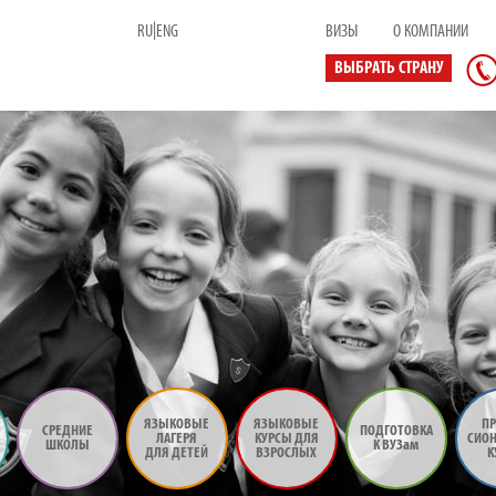
|
RU
ENG
ВИЗЫ
О КОМПАНИИ
ВЫБРАТЬ СТРАНУ
ЯЗЫКОВЫЕ
ЯЗЫКОВЫЕ
ПР
СРЕДНИЕ
ПОДГОТОВКА
ЛАГЕРЯ
КУРСЫ ДЛЯ
СИО
ШКОЛЫ
К ВУЗам
ДЛЯ ДЕТЕЙ
ВЗРОСЛЫХ
К