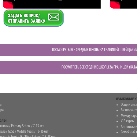
ПОСМОТРЕТЬ ВСЕ СРЕДНИЕ ШКОЛЫ ЗА ГРАНИЦЕЙ ШВЕЙЦАРИИ
ПОСМОТРЕТЬ ВСЕ СРЕДНИЕ ШКОЛЫ ЗА ГРАНИЦЕЙ (КАТ
ЯЗЫКОВЫЕ К
ат
Общий анг
ура
Бизнес анг
Междунаро
КОЛЫ
VIP курсы
кола / Primary School / 7-13 лет
Английский
ла / GCSE / Middle Years / 13-16 лет
Семейный 