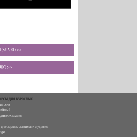
 (КАТАЛОГ) >>
АЛОГ) >>
УРСЫ ДЛЯ ВЗРОСЛЫХ
лийский
лийский
дные экзамены
 для старшеклассников и студентов
курс