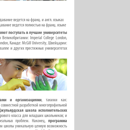
одавание ведется на франц. и англ. языках
авание ведется полностью на франц. языке
яют поступать в лучшие университеты
в Великобритании: Imperial College London,
 London, Канаде: McGill University, Швейцарии:
 Lausanne и других престижных университетах
ами и организациями
, такими как:
д совместной разработкой многопрофильной
Джульярдская школа исполнительских
ирового класса для младших школьников; и
реальных проблем. Наконец,
программа
ам школы уникальную ценную возможность