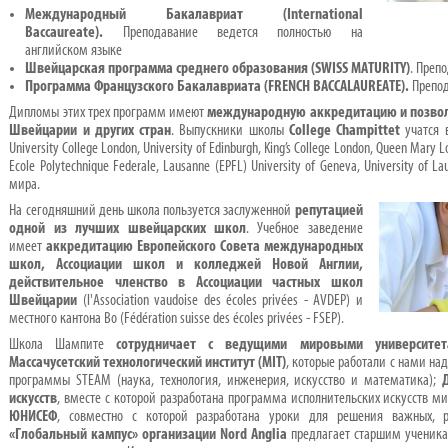
Международный Бакалавриат (
International
Baccaureate
).
Преподавание ведется полностью на
английском языке
Швейцарская программа среднего образования (SWISS MATURITY)
. Преп
Программа Французского Бакалавриата (FRENCH BACCALAUREATE).
Препод
Дипломы этих трех программ имеют
международную аккредитацию и позвол
Швейцарии и других стран
. Выпускники школы
College Champittet
учатся 
University College London, University of Edinburgh, King’s College London, Queen Mary
Ecole Polytechnique Federale, Lausanne (EPFL) University of Geneva, University of
мира.
На сегодняшний день школа пользуется заслуженной
репутацией
одной из лучших швейцарских школ
. Учебное заведение
имеет
аккредитацию Европейского Совета международных
школ, Ассоциации школ и колледжей Новой Англии,
действительное членство в Ассоциации частных школ
Швейцарии
(l'Association vaudoise des écoles privées - AVDEP) и
местного кантона Во (Fédération suisse des écoles privées - FSEP).
Школа Шампите
сотрудничает с ведущими мировыми университет
Массачусетский технологический институт (MIT)
, которые работали с нами на
программы STEAM (наука, технология, инженерия, искусство и математика);
искусств
, вместе с которой разработана программа исполнительских искусств м
ЮНИСЕФ
, совместно с которой разработана уроки для решения важных, 
«Глобальный кампус» организации Nord Anglia
предлагает старшим ученик