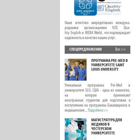
Наше агентство аккредитовано междуна-
родными организациями ICEF, Qua-
lity English и WEBA World, что подтверждает
надежность и качество наших услуг.
СПЕЦПРЕДЛОЖЕНИЯ
Все >>
ОНЛАЙН КУРСЫ С
ПРОГРАММА PRE-MED В
ПРЕДМЕТАМИ ДЛЯ
УНИВЕРСИТЕТЕ SAINT
ДЕТЕЙ И ПОДРОСТКОВ
LOUIS UNIVERSITY
ЛЕТОМ
В этой статье вас ждет новая подборка
Уникальная программа Pre-Med в
интересных онлайн курсов для детей и
университете SLU, США - одна из немногих,
подростков, посвященных школьным
на которую принимают
предметам, развитию лидерских качеств
иностранных студентов для подготовки к
и писательского вдохновения. Эти курсы с...
поступлению на программы Бакалавриата в
Подробнее>>
медицинские...
Подробнее>>
ОНЛАЙН КУРСЫ.
МАГИСТРАТУРА ДЛЯ
РЕПЕТИТОРЫ ПО
МЕДИКОВ В
ШКОЛЬНЫМ
ЧЕСТЕРСКОМ
ПРЕДМЕТАМ.
УНИВЕРСИТЕТЕ
ПОДГОТОВКА К