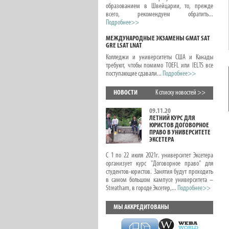
образованием в Швейцарии, то, прежде
всего, рекомендуем обратить...
Подробнее>>
МЕЖДУНАРОДНЫЕ ЭКЗАМЕНЫ GMAT SAT
GRE LSAT LNAT
Колледжи и университеты США и Канады
требуют, чтобы помимо TOEFL или IELTS все
поступающие сдавали...
Подробнее>>
НОВОСТИ
К списку новостей >>
09.11.20
ЛЕТНИЙ КУРС ДЛЯ
ЮРИСТОВ ДОГОВОРНОЕ
ПРАВО В УНИВЕРСИТЕТЕ
ЭКСЕТЕРА
С 1 по 22 июля 2021г. университет Эксетера
организует курс "Договорное право" для
студентов-юристов. Занятия будут проходить
в самом большом кампусе университета –
Streatham, в городе Эксетер,...
Подробнее>>
МЫ АККРЕДИТОВАНЫ