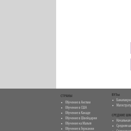
ВУЗы
СТРАНЫ
Бакалаври
Обучение в Англии
Магистрат
Обучение в США
Обучение в Канаде
СРЕДНИЕ Ш
Обучение в Швейцарии
Начальная ш
Обучение на Мальте
Средняя шко
Обучение в Германии