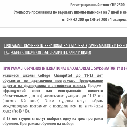
Регистрационный взнос
CHF
2500
Стоимость проживания по варианту школы-пансиона на 7 дней в неде
от
CHF
42 200 до
CHF
56 200 / 1 академ.
ПРОГРАММЫ ОБУЧЕНИЯ INTERNATIONAL BACCALAUREATE, SWISS MATURITY И FRENC
ПОДРОБНЕЕ О ШКОЛЕ COLLEGE CHAMPITTET. КАРТА И ВИДЕО
ПРОГРАММЫ ОБУЧЕНИЯ INTERNATIONAL BACCALAUREATE, SWISS MATURITY И F
Учащиеся школы
College
Champittet
до 11-12 лет
обучаются по двуязычной программе. Преподавание
ведется на французском и английском языках.
Предмет
«французский язык как иностранный» является
обязательным
для нефранкоязычных учащихся до 11-12 лет
(включая 8-й класс). Затем студенты могут выбрать
международную программу с преподаванием на английском
языке (Pre-IB / IB).
В 12 лет студенты могут выбрать одну из трех программ
обучения. Программы обучения на выбор: