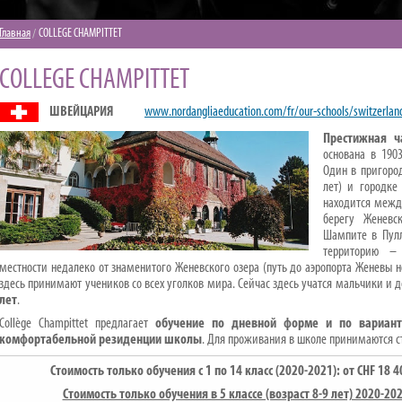
Главная
COLLEGE CHAMPITTET
COLLEGE CHAMPITTET
ШВЕЙЦАРИЯ
www.nordangliaeducation.com/fr/our-schools/switzerlan
Престижная ч
основана в 190
Один в пригоро
лет) и городке
находится межд
берегу Женевс
Шампите в Пулл
территорию – 
местности недалеко от знаменитого Женевского озера (путь до аэропорта Женевы н
здесь принимают учеников со всех уголков мира. Сейчас здесь учатся мальчики и 
лет
.
Collège Champittet предлагает
обучение по дневной форме и по вариант
комфортабельной резиденции школы
. Для проживания в школе принимаются сту
Стоимость только обучения с 1 по 14 класс (2020-2021): от
CHF
18 4
Стоимость только обучения в 5 классе (возраст 8-9 лет) 2020-20