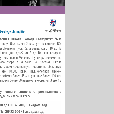
d/college-champittet
астная школа Collège Champittet
была
3 году. Она имеет 2 кампуса в кантоне ВО:
де Лозанны Пулли (для учащихся от 10 до 18
 Нион (для детей от 3 до 10 лет), который
у Лозанной и Женевой. Пулли расположен на
кого озера в кантоне Во. Частная школа
и имеет собственную достаточно обширную
это 40,000 кв.м. великолепной лесной
е займет более 45 минут). Уже более 110 лет
девочки более 50 национальностей
от 3 до 18
у полного пансиона с проживанием в
денты с 8 по 14 класс.
00 до
CHF
32 500 / 1 академ. год
21:
CHF
22 000 / 1 академ. год