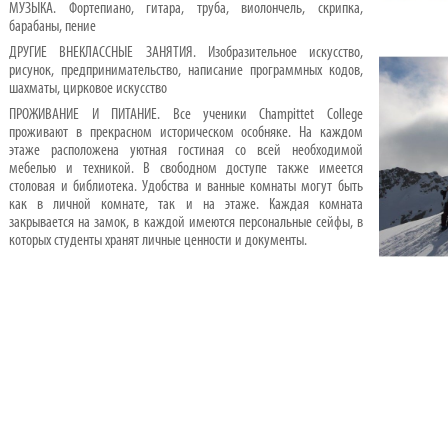
МУЗЫКА. Фортепиано, гитара, труба, виолончель, скрипка,
барабаны, пение
ДРУГИЕ ВНЕКЛАССНЫЕ ЗАНЯТИЯ. Изобразительное искусство,
рисунок, предпринимательство, написание программных кодов,
шахматы, цирковое искусство
ПРОЖИВАНИЕ И ПИТАНИЕ. Все ученики Champittet College
проживают в прекрасном историческом особняке. На каждом
этаже расположена уютная гостиная со всей необходимой
мебелью и техникой. В свободном доступе также имеется
столовая и библиотека. Удобства и ванные комнаты могут быть
как в личной комнате, так и на этаже. Каждая комната
закрывается на замок, в каждой имеются персональные сейфы, в
которых студенты хранят личные ценности и документы.