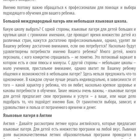
Именно поэтому важно обращаться к профессионалам для помощи и выбора
подходящего обучения для вашего ребенка.
Большой международный лагерь или небольшая языковая школа.
Какую школу выбрать? С одной стороны, языковые лагеря для детей больших и
крупных школ с громкими именами, где проводит время множество детей из
различных стран, кажутся достаточно профессиональными, однако, уделят ли
Вашему ребенку достаточно внимания, если оно потребуется? Насколько будут
удовлетворены потребности именно Вашего ребенка? Много детей, много
персонала, с кого конкретно спрашивать – не понятно. Это потоковый вариант в
котором есть и свои плюсы и минусы. С другой стороны – небольшие школы –
мало учеников, пристальное внимание, однако хватит ли Вашему ребенку
общения и возможностей в небольшом лагере? Здесь нельзя предложить что-то
однозначное. В каждом случае лучше решать индивидуально, в зависимости от
того – какой характер у ребенка, что он любит, насколько крепкое здоровье и
каковы потребности в обучении. Такие нюансы очень важны, - языковые лагеря
для детей предлагают свои программы и услуги – а ваше, или наше дело
подобрать то, что подойдет именно Вам. От грамотности выбора, зависит, и
удовольствие и польза от потраченного времени и денег.
Языковые лагеря в Англии
Англия - Давайте рассмотрим летние курсы английского, которые предлагают
языковые лагеря. Для детей есть множество программ на любой вкус. Львиная
доля высококачественных летних образовательных программ проводится в