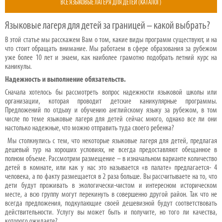
ВСЕ ЯЗЫКОВЫЕ ЛАГЕРЯ ДЛЯ ДЕТЕЙ (КАТАЛОГ)
Языковые лагеря для детей за границей – какой выбрать?
В этой статье мы расскажем Вам о том, какие виды программ существуют, и на
что стоит обращать внимание. Мы работаем в сфере образования за рубежом
уже более 10 лет и знаем, как наиболее грамотно подобрать летний курс на
каникулы.
Надежность и выполнение обязательств.
Сначала хотелось бы рассмотреть вопрос надежности языковой школы или
организации, которая проводит детские каникулярные программы.
Предложений по отдыху и обучению английскому языку за рубежом, в том
числе по теме языковые лагеря для детей сейчас много, однако все ли они
настолько надежные, что можно отправить туда своего ребенка?
Мы столкнулись с тем, что некоторые языковые лагеря для детей, предлагая
дешевый тур на хороших условиях, не всегда предоставляют обещанное в
полном объеме. Рассмотрим размещение – в изначальном варианте количество
детей в комнате, или как у нас это называется «в палате» предлагается- 4
человека, а по факту размещается в 2 раза больше. Вы рассчитываете на то, что
дети будут проживать в экологически-чистом и интересном историческом
месте, а всю группу могут перекинуть в совершенно другой район. Так что не
всегда предложения, подкупающие своей дешевизной будут соответствовать
действительности. Услугу вы может быть и получите, но того ли качества,
которого ожидаете?