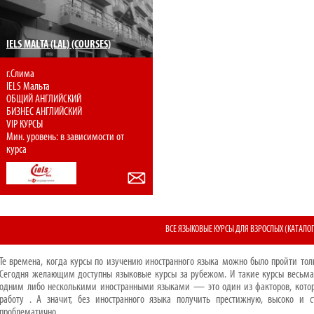
IELS MALTA (LAL) (COURSES)
г.Слима
IELS Мальта
ОБЩИЙ АНГЛИЙСКИЙ
БИЗНЕС АНГЛИЙСКИЙ
VIP КУРСЫ
Мин. уровень: в зависимости от
курса
ВСЕ ЯЗЫКОВЫЕ КУРСЫ ДЛЯ ВЗРОСЛЫХ (КАТАЛОГ
Те времена, когда курсы по изучению иностранного языка можно было пройти тол
Сегодня желающим доступны языковые курсы за рубежом. И такие курсы весьма 
одним либо несколькими иностранными языками — это один из факторов, кото
работу . А значит, без иностранного языка получить престижную, высоко и 
проблематично.