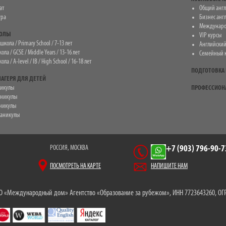
ат
Общий анг
ура
Бизнес анг
Междунаро
КОЛЫ
VIP курсы
кола / Primary School / 7-13 лет
Английский
ла / GCSE / Middle Years / 13-16 лет
Семейный 
ла / A-level / IB / High School / 16-18 лет
ПОДГОТОВКА 
АГЕРЯ ДЛЯ ДЕТЕЙ
никулы
ПРОФЕССИОН
аникулы
никулы
каникулы
РОССИЯ, МОСКВА
+7 (903) 796-90-7
ПОСМОТРЕТЬ НА КАРТЕ
НАПИШИТЕ НАМ
 «Международный дом» Агентство «Образование за рубежом», ИНН 7723643260, ОГР