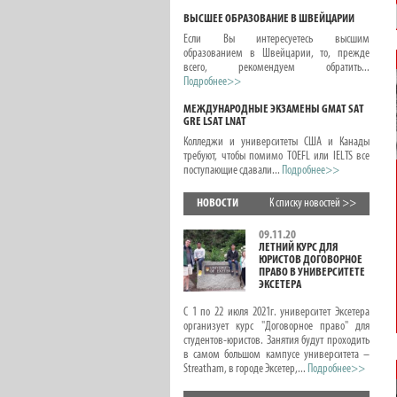
ВЫСШЕЕ ОБРАЗОВАНИЕ В ШВЕЙЦАРИИ
Если Вы интересуетесь высшим
образованием в Швейцарии, то, прежде
всего, рекомендуем обратить...
Подробнее>>
МЕЖДУНАРОДНЫЕ ЭКЗАМЕНЫ GMAT SAT
GRE LSAT LNAT
Колледжи и университеты США и Канады
требуют, чтобы помимо TOEFL или IELTS все
поступающие сдавали...
Подробнее>>
НОВОСТИ
К списку новостей >>
09.11.20
ЛЕТНИЙ КУРС ДЛЯ
ЮРИСТОВ ДОГОВОРНОЕ
ПРАВО В УНИВЕРСИТЕТЕ
ЭКСЕТЕРА
С 1 по 22 июля 2021г. университет Эксетера
организует курс "Договорное право" для
студентов-юристов. Занятия будут проходить
в самом большом кампусе университета –
Streatham, в городе Эксетер,...
Подробнее>>