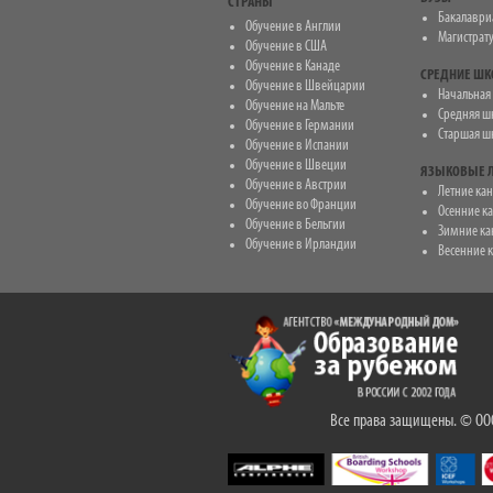
СТРАНЫ
Бакалаври
Обучение в Англии
Магистрат
Обучение в США
Обучение в Канаде
СРЕДНИЕ Ш
Обучение в Швейцарии
Начальная ш
Обучение на Мальте
Средняя шко
Обучение в Германии
Старшая шко
Обучение в Испании
Обучение в Швеции
ЯЗЫКОВЫЕ Л
Обучение в Австрии
Летние ка
Обучение во Франции
Осенние к
Обучение в Бельгии
Зимние ка
Обучение в Ирландии
Весенние 
Все права защищены. © ООО