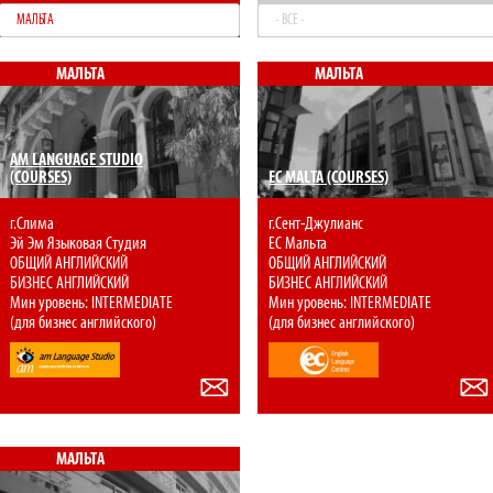
МАЛЬТА
- ВСЕ -
МАЛЬТА
МАЛЬТА
AM LANGUAGE STUDIO
(COURSES)
EC MALTA (COURSES)
г.Слима
г.Сент-Джулианс
Эй Эм Языковая Cтудия
ЕС Мальта
ОБЩИЙ АНГЛИЙСКИЙ
ОБЩИЙ АНГЛИЙСКИЙ
БИЗНЕС АНГЛИЙСКИЙ
БИЗНЕС АНГЛИЙСКИЙ
Мин уровень: INTERMEDIATE
Мин уровень: INTERMEDIATE
(для бизнес английского)
(для бизнес английского)
МАЛЬТА