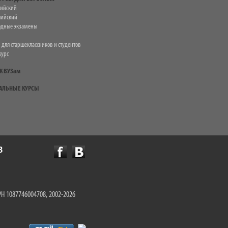
лийский
лийский
дные экзамены
 для старшеклассников и студентов
курс
К ВУЗам
АЛЬНЫЕ КУРСЫ
3
Н 1087746004708, 2002-2026