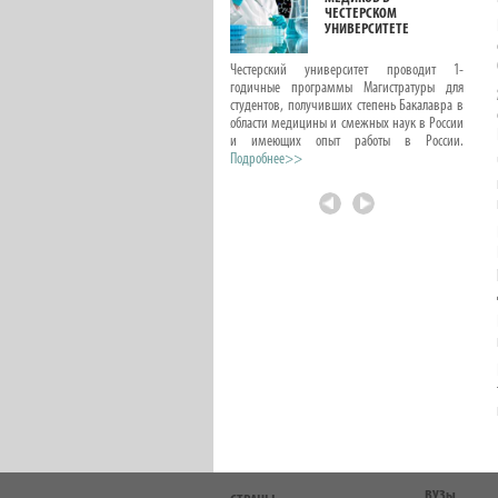
ШКОЛЬНЫМ
ЧЕСТЕРСКОМ
ПРЕДМЕТАМ.
УНИВЕРСИТЕТЕ
ПОДГОТОВКА К
ЭКЗАМЕНАМ
Честерский университет проводит 1-
годичные программы Магистратуры для
Мы подготовили для вас подборку лучших
студентов, получивших степень Бакалавра в
курсов, которые можно пройти онлайн. Это
области медицины и смежных наук в России
программы, которые предлагают
и имеющих опыт работы в России.
наши партнерские организации с большим
Подробнее>>
опытом проведения летних...
Подробнее>>
ВУЗы