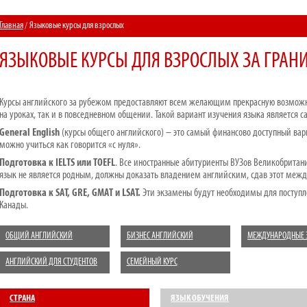
Главная
Языковые курсы для взрослых
ЯЗЫКОВЫЕ КУРСЫ ДЛЯ ВЗРОСЛЫХ ЗА ГРАН
Курсы английского за рубежом предоставляют всем желающим прекрасную возможно
на уроках, так и в повседневном общении. Такой вариант изучения языка является
General English
(курсы общего английского) – это самый финансово доступный вари
можно учиться как говорится «с нуля».
Подготовка к IELTS или TOEFL
. Все иностранные абитуриенты ВУЗов Великобритан
язык не является родным, должны доказать владением английским, сдав этот меж
Подготовка к SAT, GRE, GMAT и LSAT.
Эти экзамены будут необходимы для поступ
Канады.
ОБЩИЙ АНГЛИЙСКИЙ
БИЗНЕС АНГЛИЙСКИЙ
МЕЖДУНАРОДНЫЕ 
АНГЛИЙСКИЙ ДЛЯ СТУДЕНТОВ
СЕМЕЙНЫЙ КУРС
СТРАНА
ЯЗЫК ОБУЧЕНИЯ