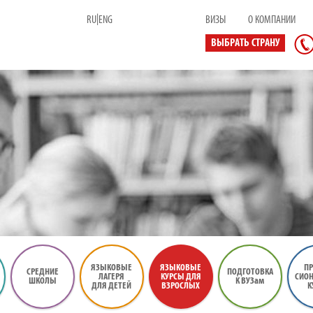
|
RU
ENG
ВИЗЫ
О КОМПАНИИ
ВЫБРАТЬ СТРАНУ
ЯЗЫКОВЫЕ
ЯЗЫКОВЫЕ
ПР
СРЕДНИЕ
ПОДГОТОВКА
ЛАГЕРЯ
КУРСЫ ДЛЯ
СИО
ШКОЛЫ
К ВУЗам
ДЛЯ ДЕТЕЙ
ВЗРОСЛЫХ
К