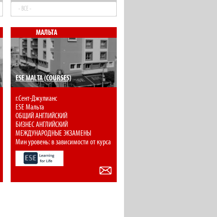
- ВСЕ -
МАЛЬТА
ESE MALTA (COURSES)
г.Сент-Джулианс
ESE Мальта
ОБЩИЙ АНГЛИЙСКИЙ
БИЗНЕС АНГЛИЙСКИЙ
МЕЖДУНАРОДНЫЕ ЭКЗАМЕНЫ
Мин уровень: в зависимости от курса