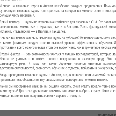
И спрос на языковые курсы в Англии неизбежно рождает предложения. Помимо 
существуют языковые курсы для взрослых, на которых вы можете освоить иностра
большая часть населения.
Яркий пример — курсы по изучению английского для взрослых в США. Это залог отл
совершенстве можно как в Германии, так и в Австрии. Учить французский мо
Испании, итальянский — в Италии, и так далее.
Чем же так привлекательны языковые курсы за рубежом? Их привлекательности спо
к таким факторам следует отнести высокий уровень эффективности обучения. И
протяжении всего одного месяца столь же эффективно, как и три-четыре месяца уче
Второй фактор — это возможность учиться у лучших преподавателей, которые я
Нельзя не учитывать и эффект полного погружения в языковую среду. Это п
разговорную речь. К тому же, такое обучение является отличной возможн
достопримечательностей, совместить обучение с отдыхом, побывать на экскурсиях, в 
Когда проводятся языковые курсы в Англии, отдых является неотъемлемой состав
практиковаться, общаться на изучаемом языке, приобретать полезные навыки.
Какой бы иностранный язык вы ни решили освоить, стоит отдать предпочтение пр
такие курсы? Для этого достаточно посетить наш офис и выбрать страну. Наши сп
которая позволит вам получить знания и хорошо отдохнуть.
ЯЗЫКОВЫЕ К