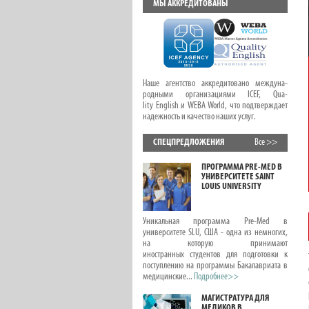
МЫ АККРЕДИТОВАНЫ
Наше агентство аккредитовано междуна-
родными организациями ICEF, Qua-
lity English и WEBA World, что подтверждает
надежность и качество наших услуг.
СПЕЦПРЕДЛОЖЕНИЯ
Все >>
ОНЛАЙН КУРСЫ С
ПРОГРАММА PRE-MED В
ПРЕДМЕТАМИ ДЛЯ
УНИВЕРСИТЕТЕ SAINT
ДЕТЕЙ И ПОДРОСТКОВ
LOUIS UNIVERSITY
ЛЕТОМ
В этой статье вас ждет новая подборка
Уникальная программа Pre-Med в
интересных онлайн курсов для детей и
университете SLU, США - одна из немногих,
подростков, посвященных школьным
на которую принимают
предметам, развитию лидерских качеств
иностранных студентов для подготовки к
и писательского вдохновения. Эти курсы с...
поступлению на программы Бакалавриата в
Подробнее>>
медицинские...
Подробнее>>
ОНЛАЙН КУРСЫ.
МАГИСТРАТУРА ДЛЯ
РЕПЕТИТОРЫ ПО
МЕДИКОВ В