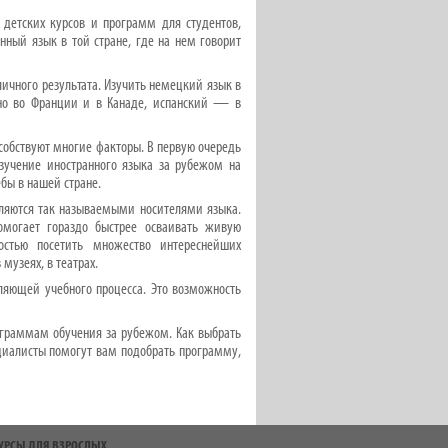
детских курсов и программ для студентов,
нный язык в той стране, где на нем говорит
ичного результата. Изучить немецкий язык в
жно во Франции и в Канаде, испанский — в
собствуют многие факторы. В первую очередь
зучение иностранного языка за рубежом на
бы в нашей стране.
вляются так называемыми носителями языка.
омогает гораздо быстрее осваивать живую
остью посетить множество интереснейших
музеях, в театрах.
ляющей учебного процесса. Это возможность
ограммам обучения за рубежом. Как выбрать
ециалисты помогут вам подобрать программу,
УРСЫ ДЛЯ ВЗРОСЛЫХ