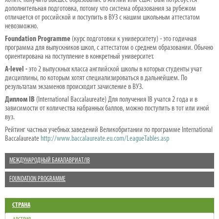
дополнительная подготовка, потому что система образования за рубежом
отличается от российской и поступить в ВУЗ с нашим школьным аттестатом
невозможно.
Foundation Programme
(курс подготовки к университету) - это годичная
программа для выпускников школ, с аттестатом о среднем образовании. Обычно
ориентирована на поступление в конкретный университет.
A-level -
это 2 выпускных класса английской школы в которых студенты учат
дисциплины, по которым хотят специализироваться в дальнейшем. По
результатам экзаменов происходит зачисление в ВУЗ.
Диплом IB
(International Baccalaureate) Для получения IB учатся 2 года и в
зависимости от количества набранных баллов, можно поступить в тот или иной
вуз.
Рейтинг частных учебных заведений Великобритании по программе International
Baccalaureate
http://www.baccalaureate.eu.com/LeagueTables.asp
МЕЖДУНАРОДНЫЙ БАКАЛАВРИАТ/IB
FOUNDATION PROGRAMME
СТРАНА