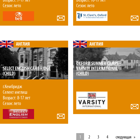
Возраст: 7-17 лет
Возраст: 10-17 лет
Сезон: лето
Сезон: лето
АНГЛИЯ
АНГЛИЯ
OXFORD SUMMER CAMPS -
SELECT ENGLISH CAMBRIDGE
VARSITY INTERNATIONAL
(CHILD)
(CHILD)
г.Кембридж
Селект инглиш
Возраст: 8-17 лет
Сезон: лето
1
2
3
4
следующая