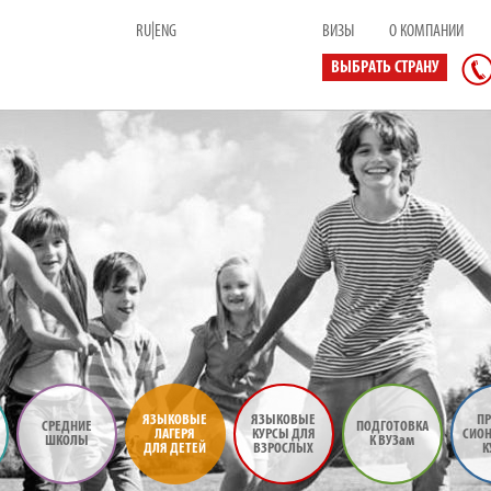
|
RU
ENG
ВИЗЫ
О КОМПАНИИ
ВЫБРАТЬ СТРАНУ
ЯЗЫКОВЫЕ
ЯЗЫКОВЫЕ
ПР
СРЕДНИЕ
ПОДГОТОВКА
ЛАГЕРЯ
КУРСЫ ДЛЯ
СИО
ШКОЛЫ
К ВУЗам
ДЛЯ ДЕТЕЙ
ВЗРОСЛЫХ
К