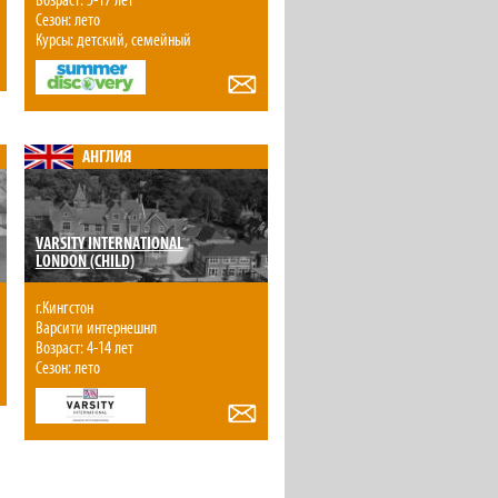
Возраст: 5-17 лет
Сезон: лето
Курсы: детский, семейный
АНГЛИЯ
VARSITY INTERNATIONAL
LONDON (CHILD)
г.Кингстон
Варсити интернешнл
Возраст: 4-14 лет
Сезон: лето