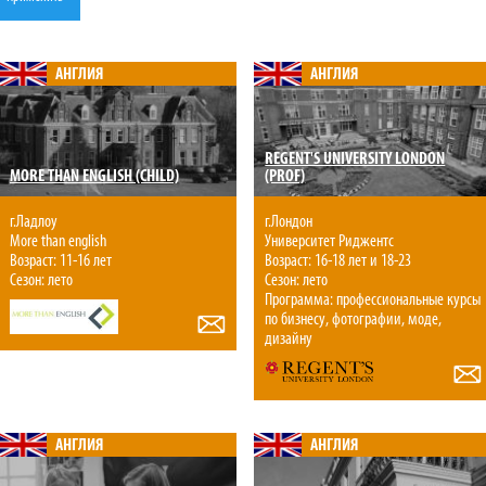
АНГЛИЯ
АНГЛИЯ
REGENT'S UNIVERSITY LONDON
MORE THAN ENGLISH (CHILD)
(PROF)
г.Ладлоу
г.Лондон
More than english
Университет Риджентс
Возраст: 11-16 лет
Возраст: 16-18 лет и 18-23
Сезон: лето
Сезон: лето
Программа: профессиональные курсы
по бизнесу, фотографии, моде,
дизайну
АНГЛИЯ
АНГЛИЯ