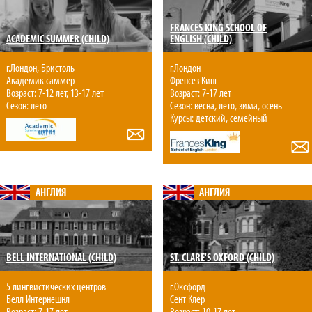
FRANCES KING SCHOOL OF
ACADEMIC SUMMER (CHILD)
ENGLISH (CHILD)
г.Лондон, Бристоль
г.Лондон
Академик саммер
Френсез Кинг
Возраст: 7-12 лет, 13-17 лет
Возраст: 7-17 лет
Сезон: лето
Сезон: весна, лето, зима, осень
Курсы: детский, семейный
АНГЛИЯ
АНГЛИЯ
BELL INTERNATIONAL (CHILD)
ST. CLARE'S OXFORD (CHILD)
5 лингвистических центров
г.Оксфорд
Белл Интернешнл
Сент Клер