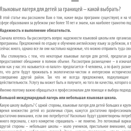
Языковые лагеря для детей за границей – какой выбрать?
В этой статье мы расскажем Вам о том, какие виды программ существуют, и на ч
сфере образования за рубежом уже более 10 лет и знаем, как наиболее грамотно по
Надежность и выполнение обязательств.
Сначала хотелось бы рассмотреть вопрос надежности языковой школы или организа
программы. Предложений по отдыху и обучению английскому языку за рубежом, в т
сейчас много, однако все ли они настолько надежные, что можно отправить туда сво
Мы столкнулись с тем, что некоторые языковые лагеря для детей, предлагая д
предоставляют обещанное в полном объеме. Рассмотрим размещение – в изначал
или как у нас это называется «в палате» предлагается- 4 человека, а по факту разм
то, что дети будут проживать в экологически-чистом и интересном историческ
совершенно другой район. Так что не всегда предложения, подкупающие 
действительности. Услугу вы может быть и получите, но того ли качества, которого
Именно поэтому важно обращаться к профессионалам для помощи и выбора подходя
Большой международный лагерь или небольшая языковая школа.
Какую школу выбрать? С одной стороны, языковые лагеря для детей больших и кру
время множество детей из различных стран, кажутся достаточно профессиона
достаточно внимания, если оно потребуется? Насколько будут удовлетворены потре
много персонала, с кого конкретно спрашивать – не понятно. Это потоковый вариа
другой стороны – небольшие школы – мало учеников, пристальное внимание, о