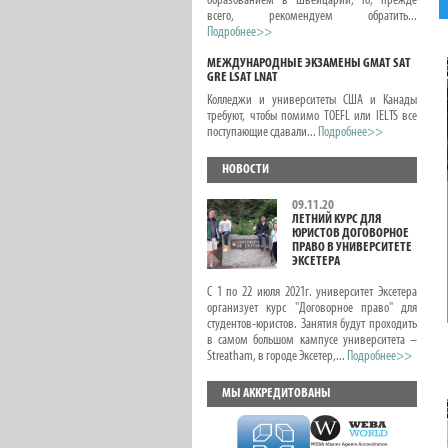
образованием в Швейцарии, то, прежде
всего, рекомендуем обратить...
Подробнее>>
МЕЖДУНАРОДНЫЕ ЭКЗАМЕНЫ GMAT SAT
GRE LSAT LNAT
Колледжи и университеты США и Канады
требуют, чтобы помимо TOEFL или IELTS все
поступающие сдавали...
Подробнее>>
НОВОСТИ
09.11.20
ЛЕТНИЙ КУРС ДЛЯ
ЮРИСТОВ ДОГОВОРНОЕ
ПРАВО В УНИВЕРСИТЕТЕ
ЭКСЕТЕРА
С 1 по 22 июля 2021г. университет Эксетера
организует курс "Договорное право" для
студентов-юристов. Занятия будут проходить
в самом большом кампусе университета –
Streatham, в городе Эксетер,...
Подробнее>>
МЫ АККРЕДИТОВАНЫ