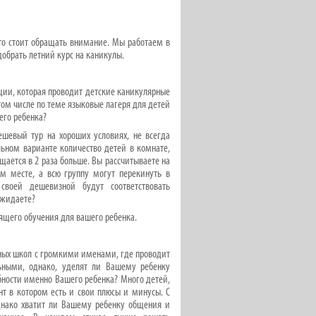
то стоит обращать внимание. Мы работаем в
добрать летний курс на каникулы.
ции, которая проводит детские каникулярные
ом числе по теме языковые лагеря для детей
его ребенка?
ешевый тур на хороших условиях, не всегда
ьном варианте количество детей в комнате,
ещается в 2 раза больше. Вы рассчитываете на
ом месте, а всю группу могут перекинуть в
своей дешевизной будут соответствовать
 ожидаете?
щего обучения для вашего ребенка.
пных школ с громкими именами, где проводит
льными, однако, уделят ли Вашему ребенку
бности именно Вашего ребенка? Много детей,
нт в котором есть и свои плюсы и минусы. С
днако хватит ли Вашему ребенку общения и