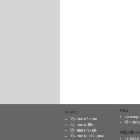
ВУЗы
СТРАНЫ
Бакалаври
Обучение в Англии
Магистрат
Обучение в США
Обучение в Канаде
СРЕДНИЕ Ш
Обучение в Швейцарии
Начальная ш