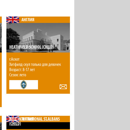
АНГЛИЯ
HEATHFIELD SCHOOL (CHILD)
г.Аскот
Хитфилд скул только для девочек
Возраст: 8-17 лет
Сезон: лето
BELL INTERNATIONAL ST.ALBANS
АНГЛИЯ
(CHILD)