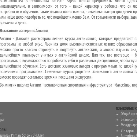
возможностей в небольшом лагере? Здесь нельзя предложить что-то одно
индивидуально, в зависимости от того – какой характер у ребенка, что он лю
потребности в обучении. Такие нюансы очень важны, - языковые лагеря для детей п
или наше дело подобрать то, что подойдет именно Вам. От грамотности выбора, зави
времени и денег.
Языковые лагеря в Англии
Англия - Давайте рассмотрим летние курсы английского, которые предлагают я
программ на любой вкус. Львиная доля высококачественных летних образовател
можно просто классно отдохнуть и подтянуть английский, а можно изучить ак
дальнейшем планирует учиться в английской школе. Для тех, кто постарше – б
программы с возможностью попробовать себя в различных дисциплинах, чтобы луч
дальнейшего обучения. Есть детские языковые лагеря с программами по дизайн
полезными программами. Семейные курсы: родители занимаются английским па
вместе проводят остальное время и посещают экскурсии.
Во многих школах Англии - великолепная спортивная инфраструктура - бассейны, к
ЯЗЫКОВЫЕ К
ат
Общий анг
ура
Бизнес анг
Междунаро
КОЛЫ
VIP курсы
кола / Primary School / 7-13 лет
Английский