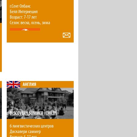
г.Сент Олбанс
Белл Интернешнл
Возраст: 7-17 лет
Сезон: весна, осень, зима
АНГЛИЯ
DISCOVERY SUMMER (CHILD)
6 лингвистических центров
Дискавери саммер