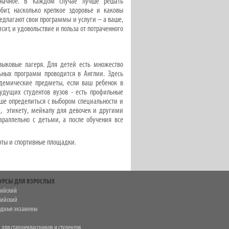
значное. В каждом случае лучше решать
бит, насколько крепкое здоровье и каковы
редлагают свои программы и услуги – а ваше,
сит, и удовольствие и польза от потраченного
зыковые лагеря. Для детей есть множество
ьных программ проводится в Англии. Здесь
адемические предметы, если ваш ребенок в
удущих студентов вузов - есть профильные
ше определиться с выбором специальности и
у, этикету, мейкапу для девочек и другими
раллельно с детьми, а после обучения все
орты и спортивные площадки.
УРСЫ ДЛЯ ВЗРОСЛЫХ
лийский
лийский
дные экзамены
 для старшеклассников и студентов