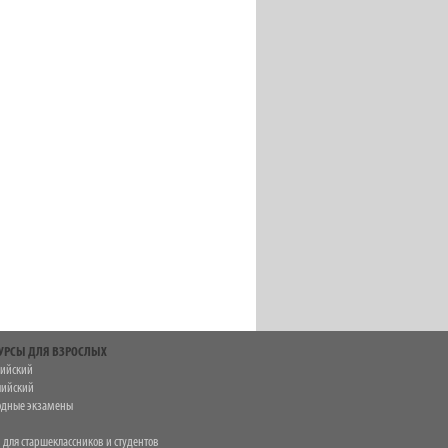
УРСЫ ДЛЯ ВЗРОСЛЫХ
лийский
лийский
дные экзамены
 для старшеклассников и студентов