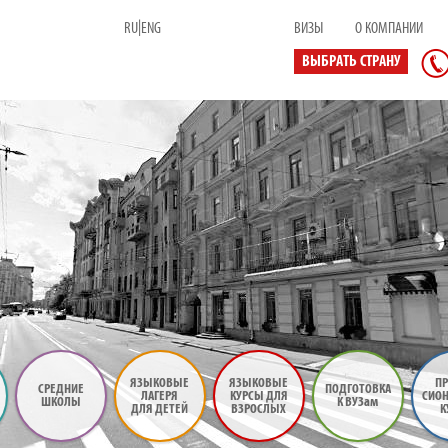
|
RU
ENG
ВИЗЫ
О КОМПАНИИ
ВЫБРАТЬ СТРАНУ
ЯЗЫКОВЫЕ
ЯЗЫКОВЫЕ
ПР
СРЕДНИЕ
ПОДГОТОВКА
ЛАГЕРЯ
КУРСЫ ДЛЯ
СИО
ШКОЛЫ
К ВУЗам
ДЛЯ ДЕТЕЙ
ВЗРОСЛЫХ
К