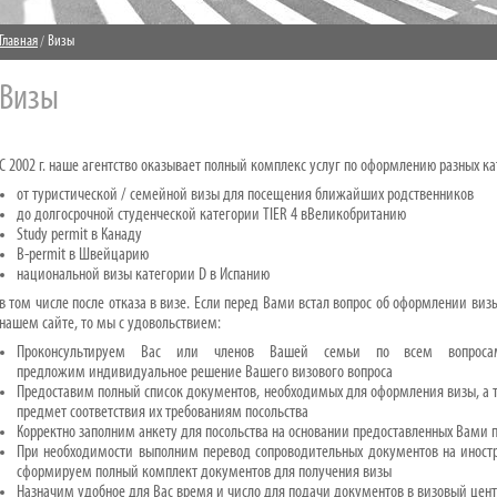
Главная
Визы
Визы
С 2002 г. наше агентство оказывает полный комплекс услуг по оформлению разных к
от туристической / семейной визы для посещения ближайших родственников
до долгосрочной cтуденческой категории TIER 4 вВеликобританию
Study permit в Канаду
В-permit в Швейцарию
национальной визы категории D в Испанию
в том числе после отказа в визе. Если перед Вами встал вопрос об оформлении визы
нашем сайте, то мы с удовольствием:
Проконсультируем Вас или членов Вашей семьи по всем вопроса
предложим индивидуальное решение Вашего визового вопроса
Предоставим полный список документов, необходимых для оформления визы, а 
предмет соответствия их требованиям посольства
Корректно заполним анкету для посольства на основании предоставленных Вами 
При необходимости выполним перевод сопроводительных документов на иностр
сформируем полный комплект документов для получения визы
Назначим удобное для Вас время и число для подачи документов в визовый цент