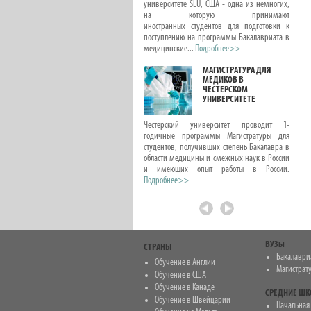
интересных онлайн курсов для детей и
университете SLU, США - одна из немногих,
подростков, посвященных школьным
на которую принимают
предметам, развитию лидерских качеств
иностранных студентов для подготовки к
и писательского вдохновения. Эти курсы с...
поступлению на программы Бакалавриата в
Подробнее>>
медицинские...
Подробнее>>
ОНЛАЙН КУРСЫ.
МАГИСТРАТУРА ДЛЯ
РЕПЕТИТОРЫ ПО
МЕДИКОВ В
ШКОЛЬНЫМ
ЧЕСТЕРСКОМ
ПРЕДМЕТАМ.
УНИВЕРСИТЕТЕ
ПОДГОТОВКА К
ЭКЗАМЕНАМ
Честерский университет проводит 1-
годичные программы Магистратуры для
Мы подготовили для вас подборку лучших
студентов, получивших степень Бакалавра в
курсов, которые можно пройти онлайн. Это
области медицины и смежных наук в России
программы, которые предлагают
и имеющих опыт работы в России.
наши партнерские организации с большим
Подробнее>>
опытом проведения летних...
Подробнее>>
ВУЗы
СТРАНЫ
Бакалаври
Обучение в Англии
Магистрат
Обучение в США
Обучение в Канаде
СРЕДНИЕ Ш
Обучение в Швейцарии
Начальная ш