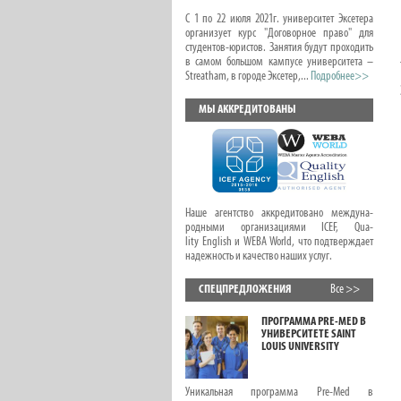
С 1 по 22 июля 2021г. университет Эксетера
организует курс "Договорное право" для
студентов-юристов. Занятия будут проходить
в самом большом кампусе университета –
Streatham, в городе Эксетер,...
Подробнее>>
МЫ АККРЕДИТОВАНЫ
Наше агентство аккредитовано междуна-
родными организациями ICEF, Qua-
lity English и WEBA World, что подтверждает
надежность и качество наших услуг.
СПЕЦПРЕДЛОЖЕНИЯ
Все >>
ОНЛАЙН КУРСЫ С
ПРОГРАММА PRE-MED В
ПРЕДМЕТАМИ ДЛЯ
УНИВЕРСИТЕТЕ SAINT
ДЕТЕЙ И ПОДРОСТКОВ
LOUIS UNIVERSITY
ЛЕТОМ
В этой статье вас ждет новая подборка
Уникальная программа Pre-Med в