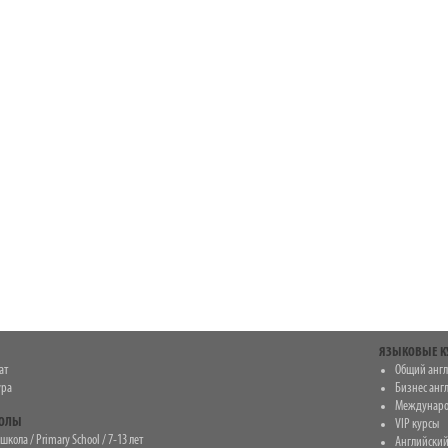
ЯЗЫКОВЫЕ К
ат
Общий анг
ура
Бизнес анг
Междунаро
КОЛЫ
VIP курсы
кола / Primary School / 7-13 лет
Английский