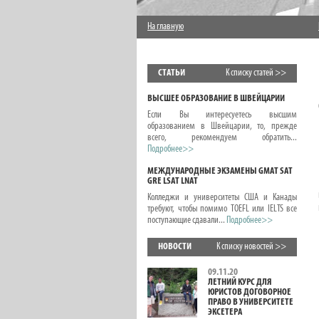
На главную
СТАТЬИ
К списку статей >>
ВЫСШЕЕ ОБРАЗОВАНИЕ В ШВЕЙЦАРИИ
Если Вы интересуетесь высшим
образованием в Швейцарии, то, прежде
всего, рекомендуем обратить...
Подробнее>>
МЕЖДУНАРОДНЫЕ ЭКЗАМЕНЫ GMAT SAT
GRE LSAT LNAT
Колледжи и университеты США и Канады
требуют, чтобы помимо TOEFL или IELTS все
поступающие сдавали...
Подробнее>>
НОВОСТИ
К списку новостей >>
09.11.20
ЛЕТНИЙ КУРС ДЛЯ
ЮРИСТОВ ДОГОВОРНОЕ
ПРАВО В УНИВЕРСИТЕТЕ
ЭКСЕТЕРА