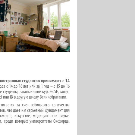
ностранных студентов принимают с 14
а c 14 до 16 лет или за 1 год – с 15 до 16
ные студенты, закончившие курс GCSE, могут
el или IB в другую школу Великобритании.
стигается за счет небольшого количества
етов, что дает им серьезный фундамент для
жменте, искусстве, медицине или науке.
, среди которых университеты Оксфорда,