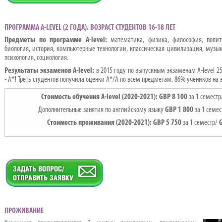
ПРОГРАММА A-LEVEL (2 ГОДА). ВОЗРАСТ СТУДЕНТОВ 16-18 ЛЕТ
Предметы по программе
A-level:
математика, физика, философия, полити
биология, история, компьютерные технологии, классическая цивилизация, музыка
психология, социология.
Результаты экзаменов A-level:
в 2015 году по выпускным экзаменам A-level 2
- А*
!
Треть студентов получила оценки А*/А по всем предметам. 86% учеников на э
Стоимость обучения A-level
(2020-2021):
GBP
8
100
за 1 семест
Дополнительные занятия по английскому языку
GBP
1
800
за 1 семе
Стоимость проживания (2020-2021):
GBP 5 750
за 1 семестр/
ПРОЖИВАНИЕ