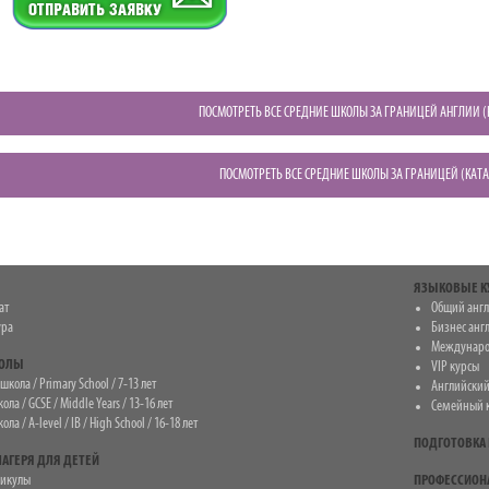
ПОСМОТРЕТЬ ВСЕ СРЕДНИЕ ШКОЛЫ ЗА ГРАНИЦЕЙ АНГЛИИ (
ПОСМОТРЕТЬ ВСЕ СРЕДНИЕ ШКОЛЫ ЗА ГРАНИЦЕЙ (КАТ
ЯЗЫКОВЫЕ К
ат
Общий анг
ура
Бизнес анг
Междунаро
КОЛЫ
VIP курсы
кола / Primary School / 7-13 лет
Английский
ла / GCSE / Middle Years / 13-16 лет
Семейный 
ла / A-level / IB / High School / 16-18 лет
ПОДГОТОВКА 
АГЕРЯ ДЛЯ ДЕТЕЙ
никулы
ПРОФЕССИОН