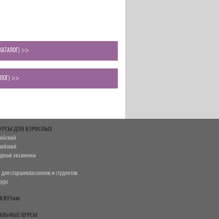
КАТАЛОГ) >>
АЛОГ) >>
УРСЫ ДЛЯ ВЗРОСЛЫХ
лийский
лийский
дные экзамены
 для старшеклассников и студентов
курс
К ВУЗам
АЛЬНЫЕ КУРСЫ