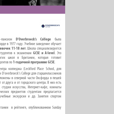
а-пансион
D
'Overbroeck
’s College
была
орде в 1977 году. Учебное заведение обучает
евочек 11-18 лет
. Школа специализируется
студентов к экзаменам
GCSE и A-level
. Это
гих школ в Британии, которая готовит
дентов по
1
-годичной программе
GCSE
.
нтра колледжа (Leckford Place School, для
 и D'overbroeck's College для старшеклассников
положены в северной части Оксфорда в пешей
 от друга и от городского центра. В них есть
, студии искусства, Интернет-кафе, комнаты
ческих предметов студентам предлагается
учебные экскурсии и др. Занятия спортом
ритании в рейтинге, опубликованном Sunday