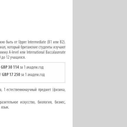
но быть от Upper Intermediate (B1 или B2).
иал, который британские студенты изучают
му A-level или International Baccalaureate
0 до 12 учащихся.
/
GBP
30
114
за 1 академ.год
р/
GBP 17 250
за 1 академ.год
а, 1 естественнонаучный предмет (физика,
азительное искусство, биология, бизнес,
 язык.