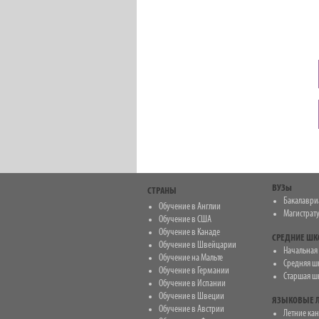
ВУЗы
СТРАНЫ
Бакалаври
Обучение в Англии
Магистрат
Обучение в США
Обучение в Канаде
СРЕДНИЕ Ш
Обучение в Швейцарии
Начальная ш
Обучение на Мальте
Средняя шко
Обучение в Германии
Старшая шко
Обучение в Испании
Обучение в Швеции
ЯЗЫКОВЫЕ Л
Обучение в Австрии
Летние ка