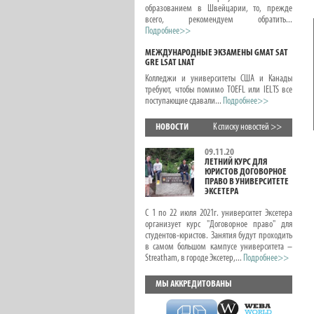
образованием в Швейцарии, то, прежде
всего, рекомендуем обратить...
Подробнее>>
МЕЖДУНАРОДНЫЕ ЭКЗАМЕНЫ GMAT SAT
GRE LSAT LNAT
Колледжи и университеты США и Канады
требуют, чтобы помимо TOEFL или IELTS все
поступающие сдавали...
Подробнее>>
НОВОСТИ
К списку новостей >>
09.11.20
ЛЕТНИЙ КУРС ДЛЯ
ЮРИСТОВ ДОГОВОРНОЕ
ПРАВО В УНИВЕРСИТЕТЕ
ЭКСЕТЕРА
С 1 по 22 июля 2021г. университет Эксетера
организует курс "Договорное право" для
студентов-юристов. Занятия будут проходить
в самом большом кампусе университета –
Streatham, в городе Эксетер,...
Подробнее>>
МЫ АККРЕДИТОВАНЫ