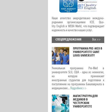
Наше агентство аккредитовано междуна-
родными организациями ICEF, Qua-
lity English и WEBA World, что подтверждает
надежность и качество наших услуг.
СПЕЦПРЕДЛОЖЕНИЯ
Все >>
ОНЛАЙН КУРСЫ С
ПРОГРАММА PRE-MED В
ПРЕДМЕТАМИ ДЛЯ
УНИВЕРСИТЕТЕ SAINT
ДЕТЕЙ И ПОДРОСТКОВ
LOUIS UNIVERSITY
ЛЕТОМ
В этой статье вас ждет новая подборка
Уникальная программа Pre-Med в
интересных онлайн курсов для детей и
университете SLU, США - одна из немногих,
подростков, посвященных школьным
на которую принимают
предметам, развитию лидерских качеств
иностранных студентов для подготовки к
и писательского вдохновения. Эти курсы с...
поступлению на программы Бакалавриата в
Подробнее>>
медицинские...
Подробнее>>
ОНЛАЙН КУРСЫ.
МАГИСТРАТУРА ДЛЯ
РЕПЕТИТОРЫ ПО
МЕДИКОВ В
ШКОЛЬНЫМ
ЧЕСТЕРСКОМ
ПРЕДМЕТАМ.
УНИВЕРСИТЕТЕ
ПОДГОТОВКА К