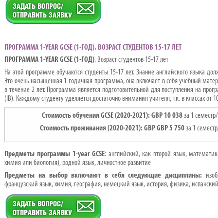
ПРОГРАММА 1-YEAR GCSE (1-ГОД). ВОЗРАСТ СТУДЕНТОВ 15-17 ЛЕТ
ПРОГРАММА
1-YEAR GCSE (1
-ГОД
)
. Возраст студентов 15-17 лет
На этой программе обучаются студенты 15-17 лет. Знание английского языка долж
Это очень насыщенная 1-годичная программа, она включает в себя учебный матер
в течение 2 лет. Программа является подготовительной для поступления на програм
(IB). Каждому студенту уделяется достаточно внимания учителя, т.к. в классах от 1
Стоимость обучения
GCSE
(2020-2021):
GBP
10
038
за 1 семестр
Стоимость проживания (2020-2021):
GBP GBP 5 750
за 1 семест
Предметы программы
1-year GCSE
: английский, как второй язык, математик
химия или биология), родной язык, личностное развитие
Предметы на выбор включают в себя следующие дисциплины:
изобр
французский язык, химия, география, немецкий язык, история, физика, испанский