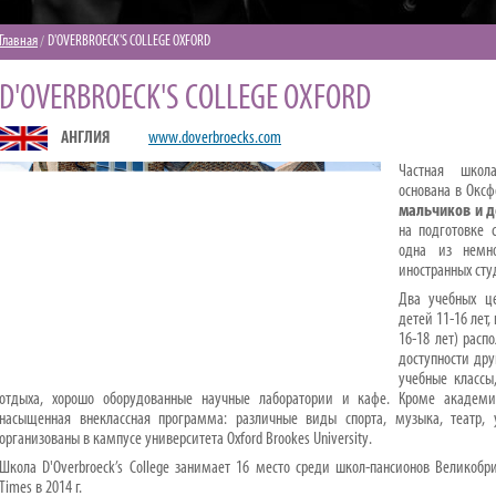
Главная
D'OVERBROECK'S COLLEGE OXFORD
D'OVERBROECK'S COLLEGE OXFORD
АНГЛИЯ
www.doverbroecks.com
Частная школ
основана в Оксф
мальчиков и д
на подготовке 
одна из немно
иностранных сту
Два учебных це
детей 11-16 лет,
16-18 лет) рас
доступности друг
учебные классы
отдыха, хорошо оборудованные научные лаборатории и кафе. Кроме академи
насыщенная внеклассная программа: различные виды спорта, музыка, театр, 
организованы в кампусе университета Oxford Brookes University.
Школа D'Overbroeck’s College занимает 16 место среди школ-пансионов Великоб
Times в 2014 г.