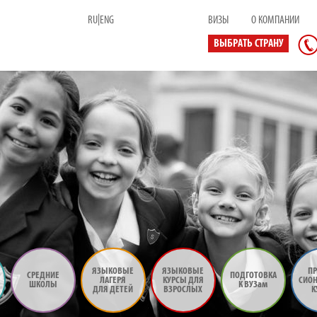
|
RU
ENG
ВИЗЫ
О КОМПАНИИ
ВЫБРАТЬ СТРАНУ
ЯЗЫКОВЫЕ
ЯЗЫКОВЫЕ
ПР
СРЕДНИЕ
ПОДГОТОВКА
ЛАГЕРЯ
КУРСЫ ДЛЯ
СИО
ШКОЛЫ
К ВУЗам
ДЛЯ ДЕТЕЙ
ВЗРОСЛЫХ
К