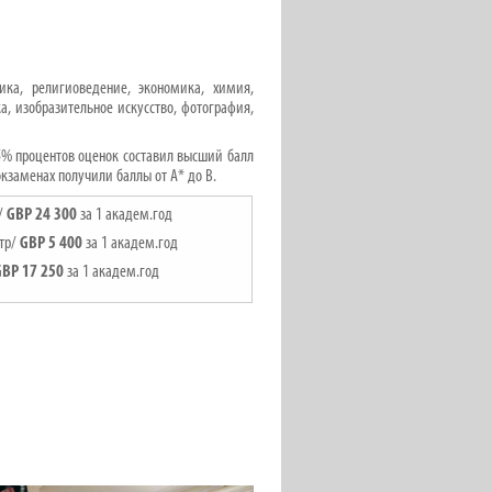
ка, религиоведение, экономика, химия,
, изобразительное искусство, фотография,
5% процентов оценок составил высший балл
кзаменах получили баллы от А* до В.
р/
GBP
24
300
за 1 академ.год
стр/
GBP
5
400
за 1 академ.год
GBP 17 250
за 1 академ.год