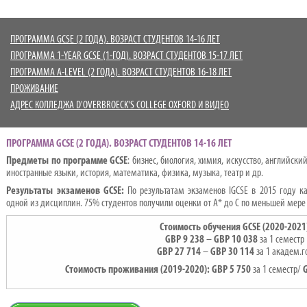
ПРОГРАММА GCSE (2 ГОДА). ВОЗРАСТ СТУДЕНТОВ 14-16 ЛЕТ
ПРОГРАММА 1-YEAR GCSE (1-ГОД). ВОЗРАСТ СТУДЕНТОВ 15-17 ЛЕТ
ПРОГРАММА A-LEVEL (2 ГОДА). ВОЗРАСТ СТУДЕНТОВ 16-18 ЛЕТ
ПРОЖИВАНИЕ
АДРЕС КОЛЛЕДЖА D'OVERBROECK'S COLLEGE OXFORD И ВИДЕО
ПРОГРАММА GCSE (2 ГОДА). ВОЗРАСТ СТУДЕНТОВ 14-16 ЛЕТ
Предметы по программе
GCSE
: бизнес, биология, химия, искусство, английски
иностранные языки, история, математика, физика, музыка, театр и др.
Результаты экзаменов
GCSE
:
По результатам экзаменов IGCSE в 2015 году к
одной из дисциплин. 75% студентов получили оценки от А* до С по меньшей мере
Стоимость обучения
GCSE
(2020-2021
GBP
9
238
–
GBP
10
038
за 1 семестр
GBP
27 714
–
GBP
30
114
за 1 академ.г
Стоимость проживания (2019-2020):
GBP 5 750
за 1 семестр/