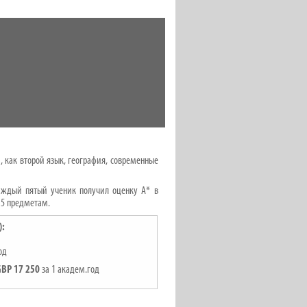
й, как второй язык, география, современные
аждый пятый ученик получил оценку А* в
 5 предметам.
):
од
GBP 17 250
за 1 академ.год