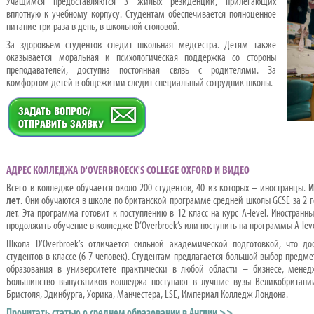
Учащимся предоставляются 3 жилых резиденции, прилегающих
вплотную к учебному корпусу. Студентам обеспечивается полноценное
питание три раза в день, в школьной столовой.
За здоровьем студентов следит школьная медсестра. Детям также
оказывается моральная и психологическая поддержка со стороны
преподавателей, доступна постоянная связь с родителями. За
комфортом детей в общежитии следит специальный сотрудник школы.
АДРЕС КОЛЛЕДЖА D'OVERBROECK'S COLLEGE OXFORD И ВИДЕО
Всего в колледже обучается около 200 студентов, 40 из которых – иностранцы.
И
лет
. Они обучаются в школе по британской программе средней школы GCSE за 2 год
лет. Эта программа готовит к поступлению в 12 класс на курс A-level. Иностран
продолжить обучение в колледже D’Overbroek’s или поступить на программы A-lev
Школа D’Overbroek’s отличается сильной академической подготовкой, что до
студентов в классе (6-7 человек). Студентам предлагается большой выбор предм
образования в университете практически в любой области – бизнесе, менед
Большинство выпускников колледжа поступают в лучшие вузы Великобритании
Бристоля, Эдинбурга, Уорика, Манчестера, LSE, Империал Колледж Лондона.
Прочитать статью о среднем образовании в Англии >>